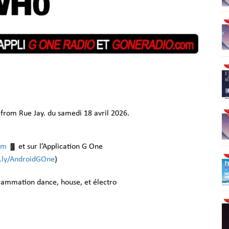
from Rue Jay. du samedi 18 avril 2026.
om
et sur l’Application G One
it.ly/AndroidGOne
)
grammation dance, house, et électro