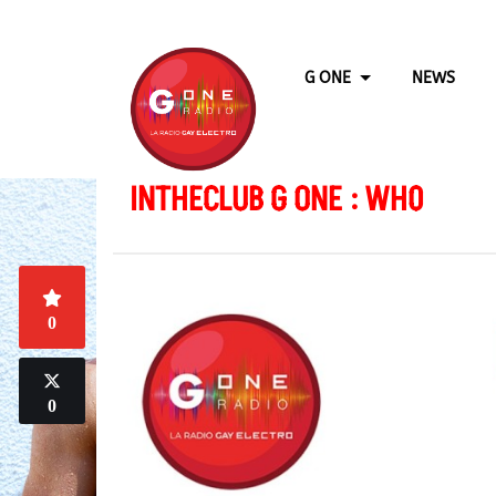
G ONE
NEWS
INTHECLUB G ONE : WH0
0
0