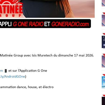
s Matinée Group avec Isis Muretech du dimanche 17 mai 2026.
om
et sur l’Application G One
it.ly/AndroidGOne
)
grammation dance, house, et électro