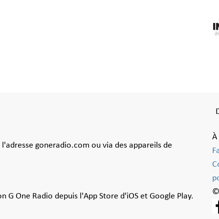
À
à l'adresse goneradio.com ou via des appareils de
F
C
po
©
ion G One Radio depuis l'App Store d'iOS et Google Play.