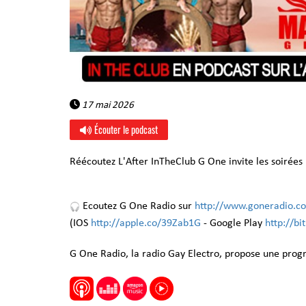
17 mai 2026
Écouter le podcast
Réécoutez L'After InTheClub G One invite les soirée
Ecoutez G One Radio sur
http://www.goneradio.c
(IOS
http://apple.co/39Zab1G
- Google Play
http://b
G One Radio, la radio Gay Electro, propose une pro