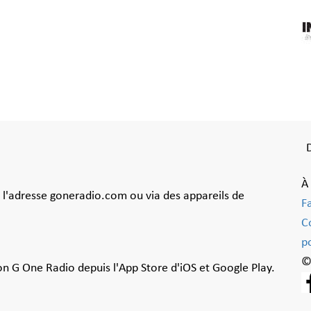
À
à l'adresse goneradio.com ou via des appareils de
F
C
po
©
ion G One Radio depuis l'App Store d'iOS et Google Play.