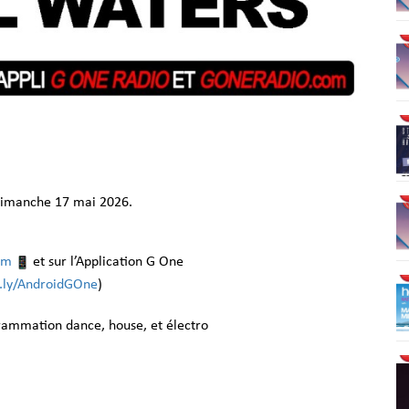
dimanche 17 mai 2026.
om
et sur l’Application G One
it.ly/AndroidGOne
)
grammation dance, house, et électro