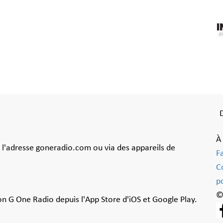
À
à l'adresse goneradio.com ou via des appareils de
F
C
po
©
ion G One Radio depuis l'App Store d'iOS et Google Play.