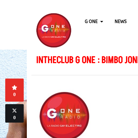
G ONE
NEWS
INTHECLUB G ONE : BIMBO JON
0
0