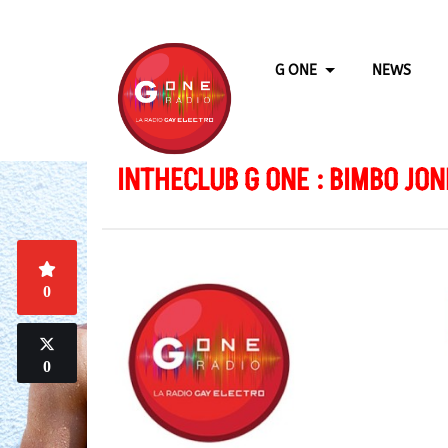
G ONE
NEWS
INTHECLUB G ONE : BIMBO JON
0
0