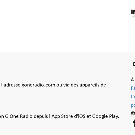
À
à l'adresse goneradio.com ou via des appareils de
F
C
po
©
ion G One Radio depuis l'App Store d'iOS et Google Play.