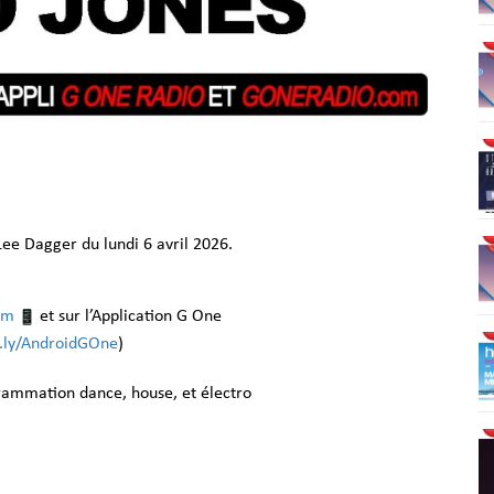
ee Dagger du lundi 6 avril 2026.
om
et sur l’Application G One
it.ly/AndroidGOne
)
grammation dance, house, et électro